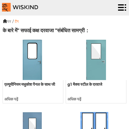
स्वच्छकक्ष
प्रणाली
ईपीसी
घर
/
टैग
के बारे में" सफाई कक्ष दरवाजा "संबंधित सामग्री：
सेवाएं
समानुपात
Possible
परियोजना
correct
हमारे
version
बारे
समाचार
एल्यूमीनियम मधुकोश पैनल के साथ जी
g1 मैक्स स्टील के दरवाजे
में
व
हमसे
कार्यक्रम
संपर्क
अधिक पढ़ें
अधिक पढ़ें
करें