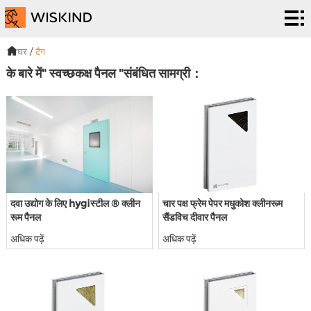
स्वच्छकक्ष
प्रणाली
ईपीसी
घर
/
टैग
के बारे में" स्वच्छकक्ष पैनल "संबंधित सामग्री：
सेवाएं
समानुपात
Possible
परियोजना
correct
हमारे
version
बारे
समाचार
दवा उद्योग के लिए hygiस्टील ® क्लीन
चार पक्ष फ्रेम पेपर मधुकोश क्लीनरूम
में
व
हमसे
रूम पैनल
सैंडविच दीवार पैनल
कार्यक्रम
संपर्क
अधिक पढ़ें
अधिक पढ़ें
करें