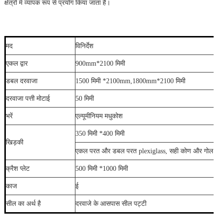
क्षेत्रों में व्यापक रूप से प्रयोग किया जाता है।
मद
विनिर्देश
एकल द्वार
900mm*2100 मिमी
डबल दरवाजा
1500 मिमी *2100mm,1800mm*2100 मिमी
दरवाजा पत्ती मोटाई
50 मिमी
भरें
एल्यूमीनियम मधुकोश
350 मिमी *400 मिमी
खिड़की
एकल परत और डबल परत plexiglass, सही कोण और गोल कोने
क्रैश प्लेट
500 मिमी *1000 मिमी
काज
ई
सील का अर्थ है
दरवाजे के आसपास सील पट्टी