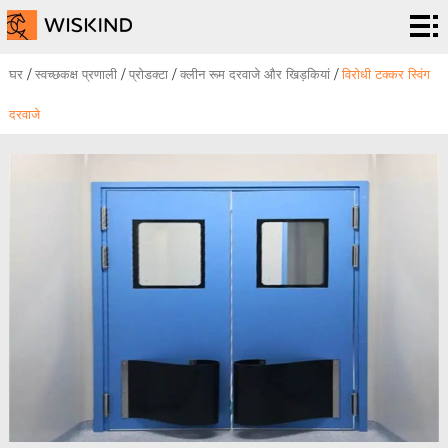
स्वच्छकक्ष
प्रणाली
ईपीसी
घर
/
स्वच्छकक्ष प्रणाली
/
प्रोडक्टा
/
क्लीन रूम दरवाजे और खिड़कियां
/
विरोधी टक्कर स्विंग
सेवाएं
समानुपात
दरवाजे
Possible
परियोजना
correct
हमारे
version
बारे
समाचार
में
व
हमसे
कार्यक्रम
संपर्क
करें